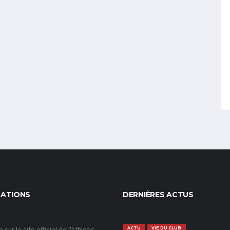
MATIONS
DERNIÈRES ACTUS
sur le site officiel de l'Athletic
ACTU
VIE DU CLUB