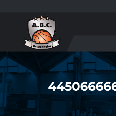
445066666