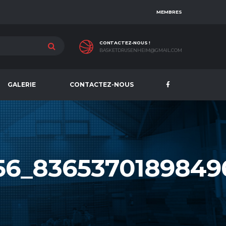
MEMBRES
CONTACTEZ-NOUS !
BASKETDRUSENHEIM@GMAIL.COM
GALERIE
CONTACTEZ-NOUS
56_8365370189849