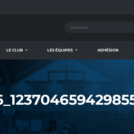
LE CLUB
LES ÉQUIPES
ADHÉSION
_12370465942985