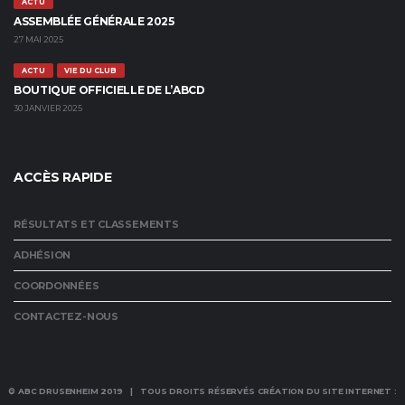
ACTU
ASSEMBLÉE GÉNÉRALE 2025
27 MAI 2025
ACTU
VIE DU CLUB
BOUTIQUE OFFICIELLE DE L’ABCD
30 JANVIER 2025
ACCÈS RAPIDE
RÉSULTATS ET CLASSEMENTS
ADHÉSION
COORDONNÉES
CONTACTEZ-NOUS
© ABC DRUSENHEIM 2019 | TOUS DROITS RÉSERVÉS CRÉATION DU SITE INTERNET :