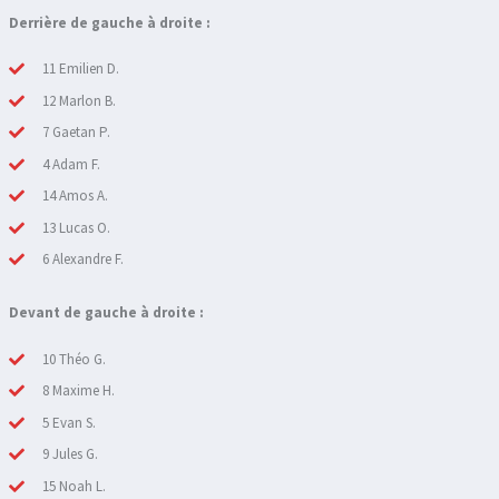
Derrière de gauche à droite :
11 Emilien D.
12 Marlon B.
7 Gaetan P.
4 Adam F.
14 Amos A.
13 Lucas O.
6 Alexandre F.
Devant de gauche à droite :
10 Théo G.
8 Maxime H.
5 Evan S.
9 Jules G.
15 Noah L.